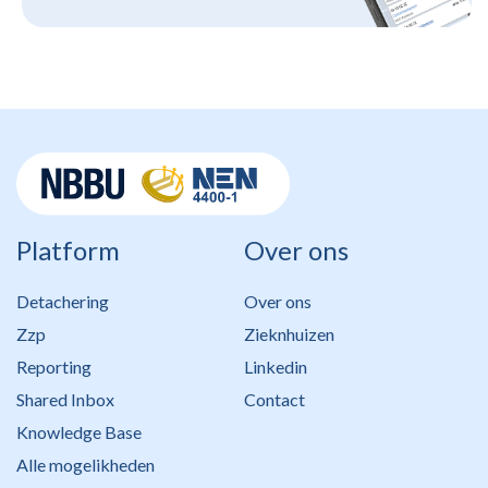
Platform
Over ons
Detachering
Over ons
Zzp
Zieknhuizen
Reporting
Linkedin
Shared Inbox
Contact
Knowledge Base
Alle mogelikheden