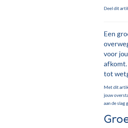
Deel dit art
Een groo
overweg
voor jou
afkomt.
tot wet
Met dit arti
jouw oversta
aan de slag g
Groe