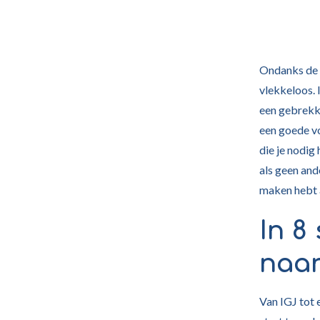
Ondanks de g
vlekkeloos. 
een gebrekki
een goede vo
die je nodig 
als geen and
maken hebt a
In 8
naar
Van IGJ tot 