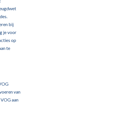
t
Jeugdwet
des.
ren bij
g je voor
ncties op
aan te
n VOG
tvoeren van
de VOG aan