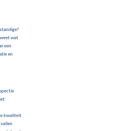
fstandige?
e weet wat
an een
atie en
nspectie
het
e kwaliteit
 vallen