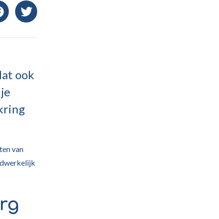
dat ook
 je
kring
hten van
adwerkelijk
org