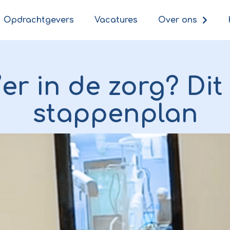
Opdrachtgevers
Vacatures
Over ons
’er in de zorg? Dit
stappenplan
Tamim Lalee
November 10, 2023