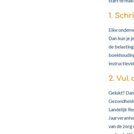
start te make
1. Schr
Elke onderne
Dan kun je j
de belasting
boekhouding
instructievid
2. Vul 
Gelukt? Dan 
Gezondheidsz
Landelijk Re
Jaarverantw
van de zorg 