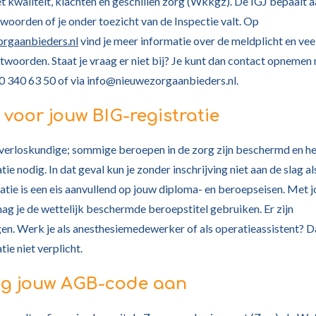
 kwaliteit, klachten en geschillen zorg (Wkkgz). De IGJ bepaalt 
woorden of je onder toezicht van de Inspectie valt. Op
orgaanbieders.nl
vind je meer informatie over de meldplicht en vee
twoorden. Staat je vraag er niet bij? Je kunt dan contact opnemen
0 340 63 50 of via info@nieuwezorgaanbieders.nl.
 voor jouw BIG-registratie
t verloskundige; sommige beroepen in de zorg zijn beschermd en h
ie nodig. In dat geval kun je zonder inschrijving niet aan de slag als
atie is een eis aanvullend op jouw diploma- en beroepseisen. Met 
mag je de wettelijk beschermde beroepstitel gebruiken. Er zijn
en. Werk je als anesthesiemedewerker of als operatieassistent? Da
ie niet verplicht.
ag jouw AGB-code aan