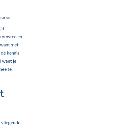
ijd
inkomsten en
, want met
 de kennis
l weet je
mee te
t
n vliegende