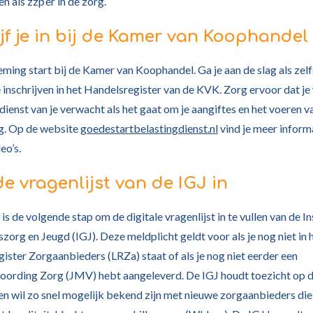
n als zzp’er in de zorg.
ijf je in bij de Kamer van Koophandel
ming start bij de Kamer van Koophandel. Ga je aan de slag als zel
e inschrijven in het Handelsregister van de KVK. Zorg ervoor dat j
dienst van je verwacht als het gaat om je aangiftes en het voeren v
. Op de website
goedestartbelastingdienst.nl
vind je meer inform
eo’s.
de vragenlijst van de IGJ in
is de volgende stap om de digitale vragenlijst in te vullen van de I
org en Jeugd (IGJ). Deze meldplicht geldt voor als je nog niet in 
gister Zorgaanbieders (LRZa) staat of als je nog niet eerder een
oording Zorg (JMV) hebt aangeleverd. De IGJ houdt toezicht op d
en wil zo snel mogelijk bekend zijn met nieuwe zorgaanbieders die