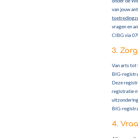
onder de Wet
van jouw ant
toetredingz
vragen en an
CIBG via 07
3. Zorg
Van arts to
BIG-registrat
Deze registr
registratie 
uitzondering
BIG-registrat
4. Vra