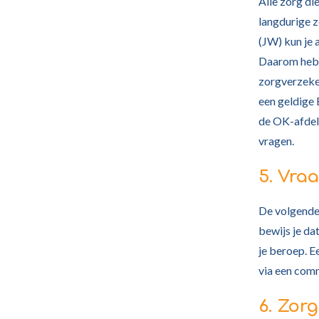
Alle zorg di
langdurige 
(JW) kun je 
Daarom heb j
zorgverzeke
een geldige 
de OK-afdeli
vragen.
5. Vra
De volgende 
bewijs je da
je beroep. 
via een comm
6. Zor