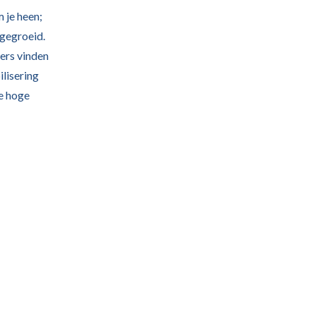
m je heen;
 gegroeid.
ders vinden
ilisering
e hoge