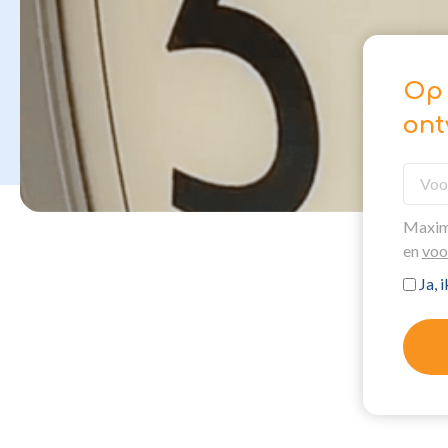
Op 
ont
Maxima
en
voo
Ja, 