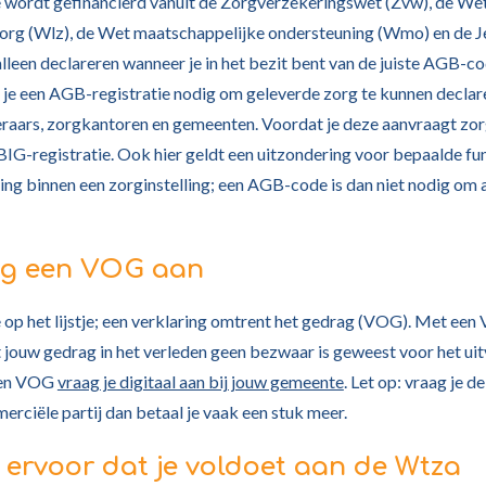
e wordt gefinancierd vanuit de Zorgverzekeringswet (Zvw), de We
zorg (Wlz), de Wet maatschappelijke ondersteuning (Wmo) en de 
alleen declareren wanneer je in het bezit bent van de juiste AGB-co
e een AGB-registratie nodig om geleverde zorg te kunnen declare
raars, zorgkantoren en gemeenten. Voordat je deze aanvraagt zor
BIG-registratie. Ook hier geldt een uitzondering voor bepaalde fu
ng binnen een zorginstelling; een AGB-code is dan niet nodig om 
ag een VOG aan
op het lijstje; een verklaring omtrent het gedrag (VOG). Met ee
t jouw gedrag in het verleden geen bezwaar is geweest voor het ui
Een VOG
vraag je digitaal aan bij jouw gemeente
. Let op: vraag je 
erciële partij dan betaal je vaak een stuk meer.
g ervoor dat je voldoet aan de Wtza