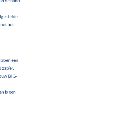
aan de hand
lgestelde
 met het
ebben een
 zzp’er.
jouw BIG-
n is een